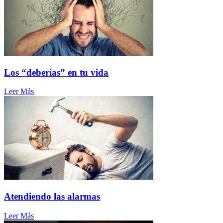
Los “deberías” en tu vida
Leer Más
Atendiendo las alarmas
Leer Más