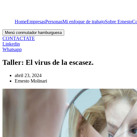
Home
Empresas
Personas
Mi enfoque de trabajo
Sobre Ernesto
Co
Menú conmutador hamburguesa
CONTACTATE
Linkedin
Whatsapp
Taller: El virus de la escasez.
abril 23, 2024
Ernesto Molinari